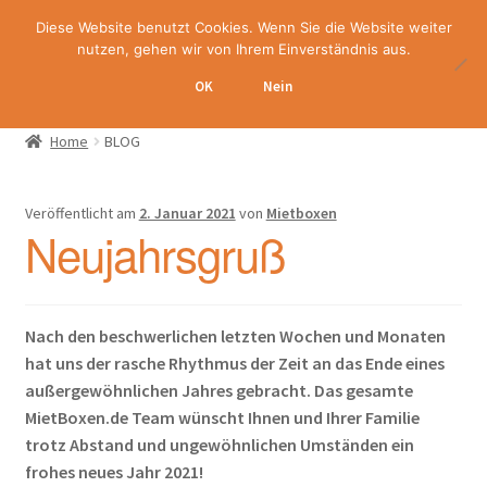
Diese Website benutzt Cookies. Wenn Sie die Website weiter
Zur
Zum
nutzen, gehen wir von Ihrem Einverständnis aus.
Menü
Navigation
Inhalt
OK
Nein
ermenü
springen
springen
lappen
Home
BLOG
Veröffentlicht am
2. Januar 2021
von
Mietboxen
Neujahrsgruß
Nach den beschwerlichen letzten Wochen und Monaten
hat uns der rasche Rhythmus der Zeit an das Ende eines
außergewöhnlichen Jahres gebracht. Das gesamte
MietBoxen.de Team wünscht Ihnen und Ihrer Familie
trotz Abstand und ungewöhnlichen Umständen ein
frohes neues Jahr 2021!