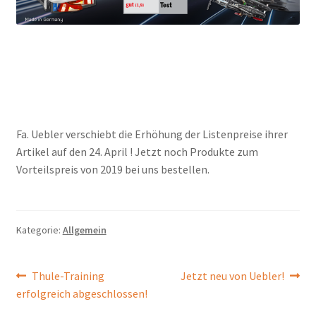
Fa. Uebler verschiebt die Erhöhung der Listenpreise ihrer
Artikel auf den 24. April !
Jetzt noch Produkte zum
Vorteilspreis von 2019 bei uns bestellen.
Kategorie:
Allgemein
Beitragsnavigation
Vorheriger
Nächster
Thule-Training
Jetzt neu von Uebler!
Beitrag:
Beitrag:
erfolgreich abgeschlossen!