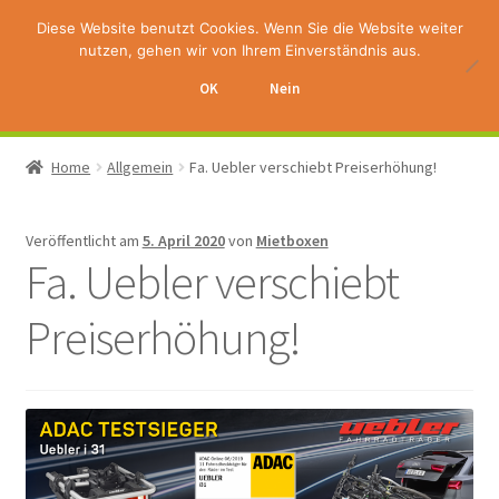
Diese Website benutzt Cookies. Wenn Sie die Website weiter
Zur
Zum
nutzen, gehen wir von Ihrem Einverständnis aus.
Menü
Navigation
Inhalt
OK
Nein
ermenü
springen
springen
lappen
Home
Allgemein
Fa. Uebler verschiebt Preiserhöhung!
Veröffentlicht am
5. April 2020
von
Mietboxen
Fa. Uebler verschiebt
Preiserhöhung!